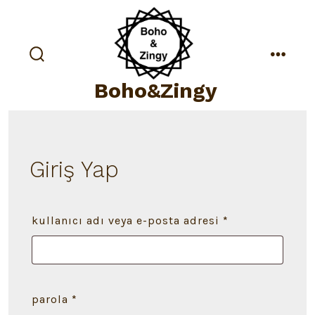
İçeriğe
atla
arama
menü
çubuğunu
Boho&Zingy
göster/gizle
Giriş Yap
gerekli
kullanıcı adı veya e-posta adresi
*
gerekli
parola
*